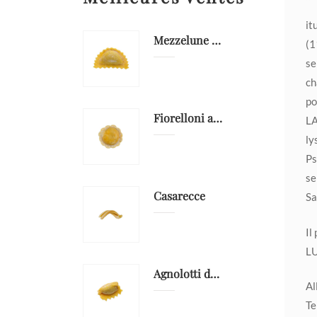
it
Mezzelune gorgonzola AOP et poires
(1
se
ch
po
Fiorelloni avec mérou
LA
ly
Ps
se
Casarecce
Sa
Il
LU
Agnolotti del plin al chapon
Al
Te