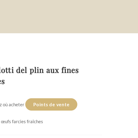
otti del plin aux fines
es
z où acheter
Points de vente
 œufs farcies fraîches