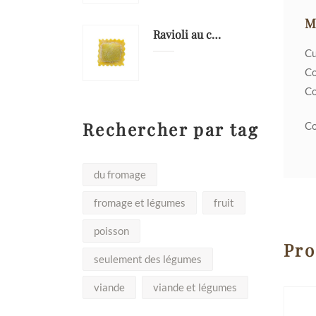
M
Ravioli au cerf
Cu
Co
Co
Rechercher par tag
Co
du fromage
fromage et légumes
fruit
poisson
Pro
seulement des légumes
viande
viande et légumes