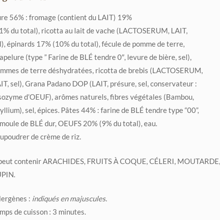
ure 56% : fromage (contient du LAIT) 19%
1% du total), ricotta au lait de vache (LACTOSERUM, LAIT,
l), épinards 17% (10% du total), fécule de pomme de terre,
apelure (type ” Farine de BLÉ tendre 0″, levure de bière, sel),
mmes de terre déshydratées, ricotta de brebis (LACTOSERUM,
IT, sel), Grana Padano DOP (LAIT, présure, sel, conservateur :
sozyme d’OEUF), arômes naturels, fibres végétales (Bambou,
yllium), sel, épices. Pâtes 44% : farine de BLÉ tendre type “00”,
moule de BLÉ dur, OEUFS 20% (9% du total), eau.
upoudrer de crème de riz.
 peut contenir ARACHIDES, FRUITS À COQUE, CÉLERI, MOUTARDE
PIN.
lergènes :
indiqués en majuscules
.
mps de cuisson : 3 minutes.