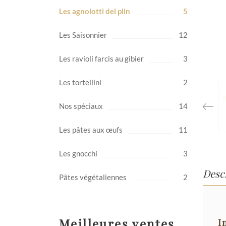
Les agnolotti del plin
5
Les Saisonnier
12
Les ravioli farcis au gibier
3
Les tortellini
2
Nos spéciaux
14
Les pâtes aux œufs
11
Les gnocchi
3
Desc
Pâtes végétaliennes
2
Meilleures ventes
I