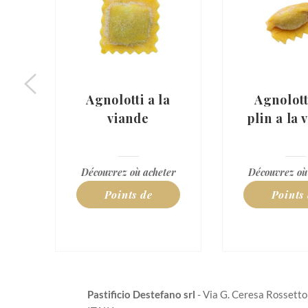
a
Agnolotti a la
Agnolott
viande
plin a la 
er
Découvrez où acheter
Découvrez où
Points de
Points
vente
vent
Pastificio Destefano srl
- Via G. Ceresa Rossetto