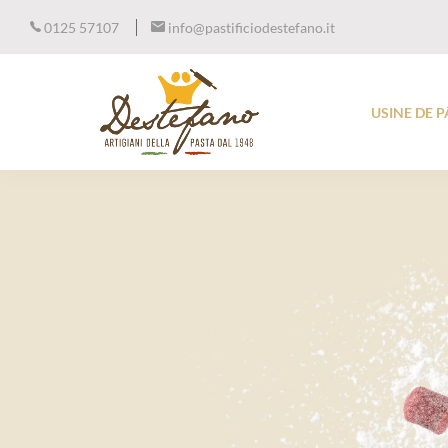
0125 57107
info@pastificiodestefano.it
USINE DE 