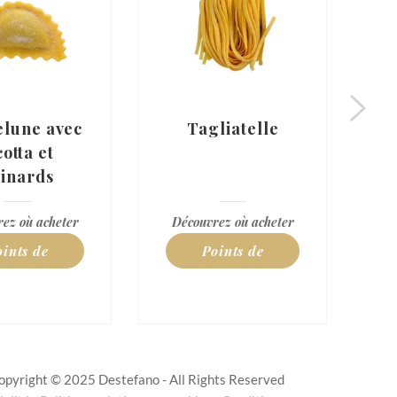
lune avec
Tagliatelle
cotta et
inards
ez où acheter
Découvrez où acheter
D
oints de
Points de
vente
vente
opyright © 2025 Destefano - All Rights Reserved