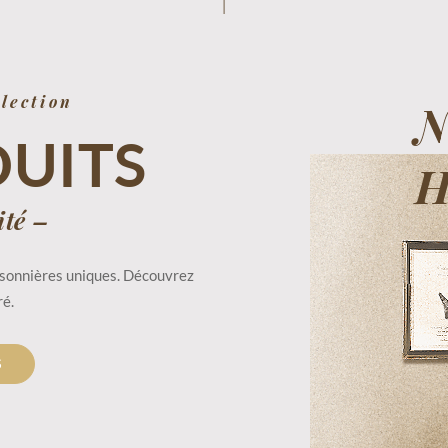
lection
DUITS
ité –
aisonnières uniques. Découvrez
ré.
S