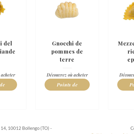
i del
Gnocchi de
Mezze
viande
pommes de
ri
terre
ep
 acheter
Découvrez où acheter
Découvr
 de
Points de
P
e
vente
 14, 10012 Bollengo (TO) -
C