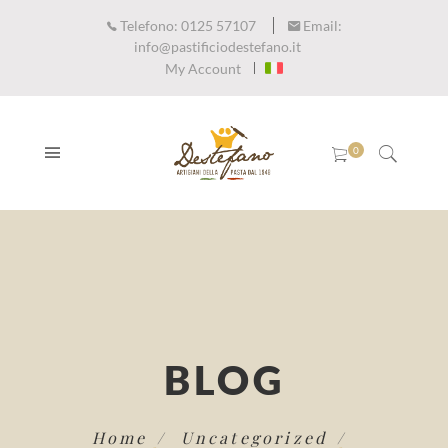
Telefono:
0125 57107
Email:
info@pastificiodestefano.it
My Account
BLOG
Home
Uncategorized