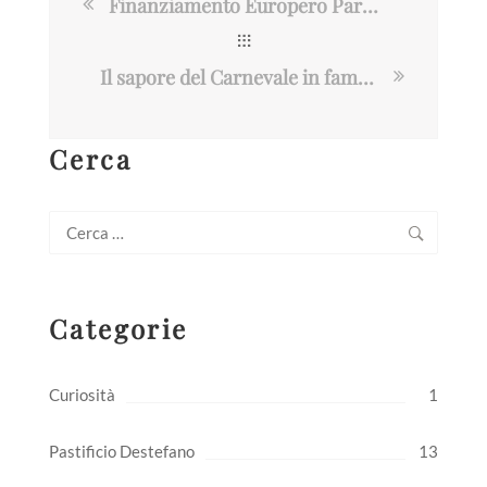
Finanziamento Europero Parco Agrisolare
Il sapore del Carnevale in famiglia: tornano le Bugie al Pastificio Destefano
Cerca
Ricerca
per:
Categorie
Curiosità
1
Pastificio Destefano
13