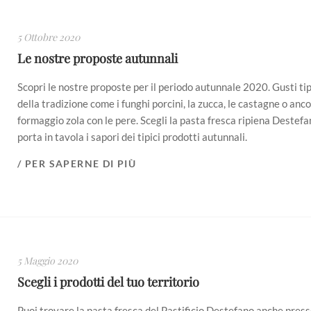
5 Ottobre 2020
Le nostre proposte autunnali
Scopri le nostre proposte per il periodo autunnale 2020. Gusti tip
della tradizione come i funghi porcini, la zucca, le castagne o anco
formaggio zola con le pere. Scegli la pasta fresca ripiena Destefa
porta in tavola i sapori dei tipici prodotti autunnali.
/ PER SAPERNE DI PIÙ
5 Maggio 2020
Scegli i prodotti del tuo territorio
Puoi trovare la pasta fresca del Pastificio Destefano anche press