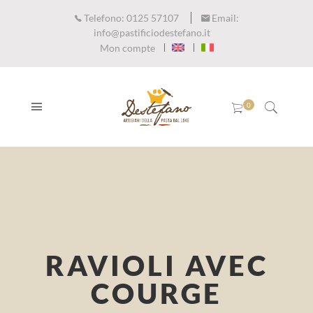
Telefono:
0125 57107
Email:
info@pastificiodestefano.it
Mon compte
RAVIOLI AVEC
COURGE