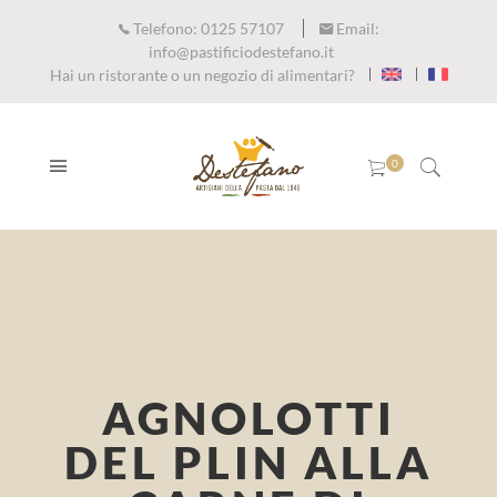
Telefono:
0125 57107
Email:
info@pastificiodestefano.it
Hai un ristorante o un negozio di alimentari?
AGNOLOTTI
DEL PLIN ALLA