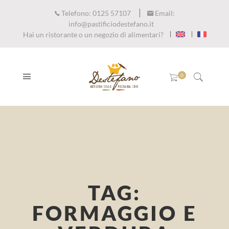
Telefono:
0125 57107
Email:
info@pastificiodestefano.it
Hai un ristorante o un negozio di alimentari?
TAG:
FORMAGGIO E