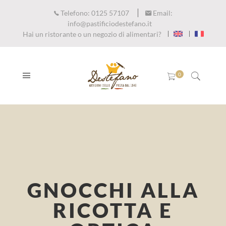
Telefono:
0125 57107
Email:
info@pastificiodestefano.it
Hai un ristorante o un negozio di alimentari?
GNOCCHI ALLA
RICOTTA E