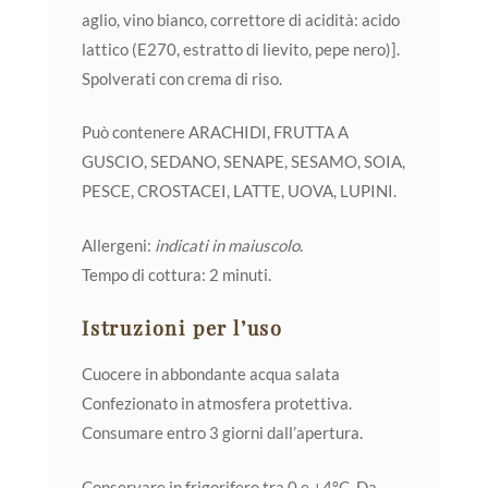
aglio, vino bianco, correttore di acidità: acido
lattico (E270, estratto di lievito, pepe nero)].
Spolverati con crema di riso.
Può contenere ARACHIDI, FRUTTA A
GUSCIO, SEDANO, SENAPE, SESAMO, SOIA,
PESCE, CROSTACEI, LATTE, UOVA, LUPINI.
Allergeni:
indicati in maiuscolo
.
Tempo di cottura: 2 minuti.
Istruzioni per l’uso
Cuocere in abbondante acqua salata
Confezionato in atmosfera protettiva.
Consumare entro 3 giorni dall’apertura.
Conservare in frigorifero tra 0 e +4°C. Da