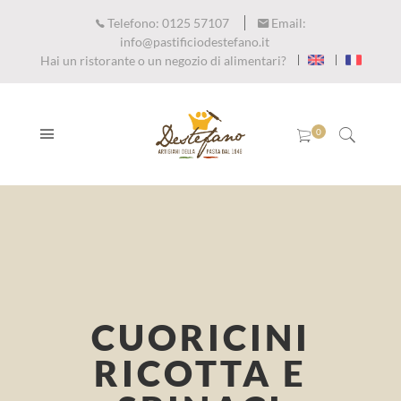
Telefono:
0125 57107
Email:
info@pastificiodestefano.it
Hai un ristorante o un negozio di alimentari?
CUORICINI
RICOTTA E