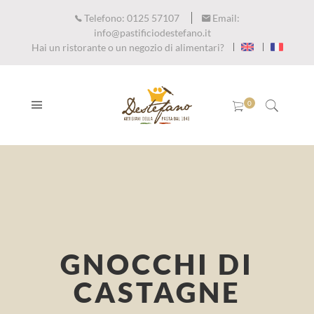
Telefono:
0125 57107
Email:
info@pastificiodestefano.it
Hai un ristorante o un negozio di alimentari?
GNOCCHI DI
CASTAGNE