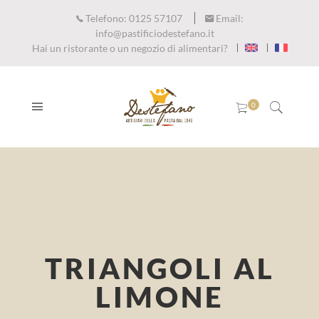
Telefono:
0125 57107
Email:
info@pastificiodestefano.it
Hai un ristorante o un negozio di alimentari?
TRIANGOLI AL
LIMONE